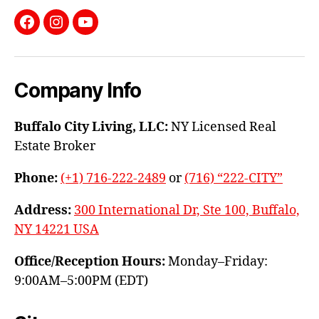
sicheren
Glücksspaß
Facebook
Instagram
YouTube
Company Info
Buffalo City Living, LLC:
NY Licensed Real
Estate Broker
Phone:
(+1) 716-222-2489
or
(716) “222-CITY”
Address:
300 International Dr, Ste 100, Buffalo,
NY 14221 USA
Office/Reception Hours:
Monday–Friday:
9:00AM–5:00PM (EDT)