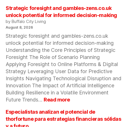
Strategic foresight and gambles-zens.co.uk
unlock potential for informed decision-making
by Buffalo City Living
August 8, 2026
Strategic foresight and gambles-zens.co.uk
unlock potential for informed decision-making
Understanding the Core Principles of Strategic
Foresight The Role of Scenario Planning
Applying Foresight to Online Platforms & Digital
Strategy Leveraging User Data for Predictive
Insights Navigating Technological Disruption and
Innovation The Impact of Artificial Intelligence
Building Resilience in a Volatile Environment
:
Future Trends…
Read more
Strategic
foresight
Especialistas analizan el potencial de
and
thorfortune para estrategias financieras sólidas
gambles-
y a futuro